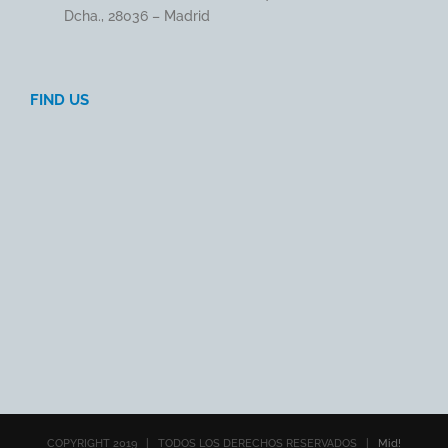
Dcha., 28036 – Madrid
FIND US
COPYRIGHT 2019 | TODOS LOS DERECHOS RESERVADOS |
Mid!