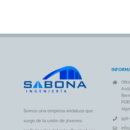
INFORM
Ofic
Avda
Bern
PORT
Alge
Somos una empresa andaluza que
956 
surge de la unión de jóvenes
info