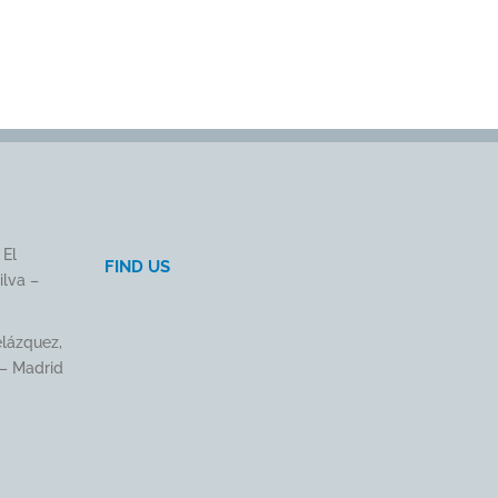
 El
FIND US
ilva –
elázquez,
 – Madrid