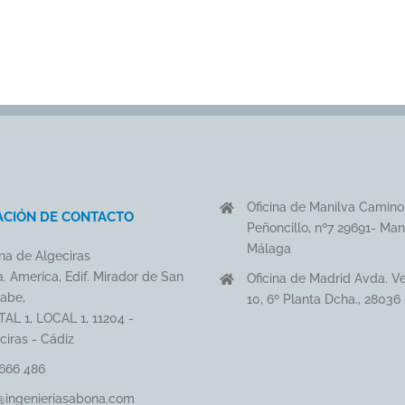
Oficina de Manilva Camino
ACIÓN DE CONTACTO
Peñoncillo, nº7 29691- Man
Málaga
ina de Algeciras
. America, Edif. Mirador de San
Oficina de Madrid Avda. V
abe,
10, 6º Planta Dcha., 28036
AL 1, LOCAL 1, 11204 -
ciras - Cádiz
666 486
@ingenieriasabona.com